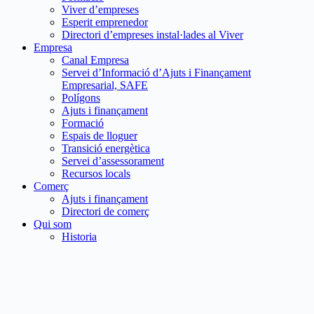
Viver d’empreses
Esperit emprenedor
Directori d’empreses instal·lades al Viver
Empresa
Canal Empresa
Servei d’Informació d’Ajuts i Finançament
Empresarial, SAFE
Polígons
Ajuts i finançament
Formació
Espais de lloguer
Transició energètica
Servei d’assessorament
Recursos locals
Comerç
Ajuts i finançament
Directori de comerç
Qui som
Historia