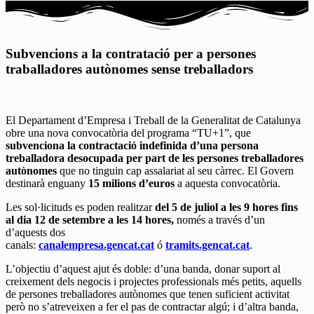
Subvencions a la contratació per a persones
traballadores autònomes sense treballadors
El Departament d’Empresa i Treball de la Generalitat de Catalunya
obre una nova convocatòria del programa “TU+1”, que
subvenciona
la contractació indefinida d’una persona
treballadora desocupada per part de les persones treballadores
autònomes
que no tinguin cap assalariat al seu càrrec. El Govern
destinarà enguany
15 milions d’euros
a aquesta convocatòria.
Les sol·licituds es poden realitzar
del 5 de juliol a les 9 hores fins
al dia 12 de setembre a les 14 hores
,
només a través d’un
d’aquests dos
canals:
canalempresa.gencat.cat
ó
tramits.gencat.cat
.
L’objectiu d’aquest ajut és doble: d’una banda, donar suport al
creixement dels negocis i projectes professionals més petits, aquells
de persones treballadores autònomes que tenen suficient activitat
però no s’atreveixen a fer el pas de contractar algú; i d’altra banda,