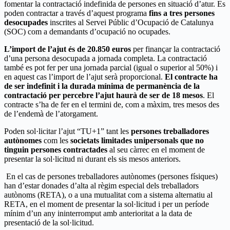
fomentar la contractació indefinida de persones en situació d’atur. Es
poden contractar a través d’aquest programa
fins a tres persones
desocupades
inscrites al Servei Públic d’Ocupació de Catalunya
(SOC) com a demandants d’ocupació no ocupades.
L’import de l’ajut és de 20.850 euros
per finançar la contractació
d’una persona desocupada a jornada completa. La contractació
també es pot fer per una jornada parcial (igual o superior al 50%) i
en aquest cas l’import de l’ajut serà proporcional.
El contracte ha
de ser indefinit i la durada mínima de permanència de la
contractació per percebre l’ajut haurà de ser de 18 mesos
. El
contracte s’ha de fer en el termini de, com a màxim, tres mesos des
de l’endemà de l’atorgament.
Poden sol·licitar l’ajut “TU+1” tant les
persones treballadores
autònomes
com les
societats limitades unipersonals que no
tinguin persones contractades
al seu càrrec en el moment de
presentar la sol·licitud ni durant els sis mesos anteriors.
En el cas de persones treballadores autònomes (persones físiques)
han d’estar donades d’alta al règim especial dels treballadors
autònoms (RETA), o a una mutualitat com a sistema alternatiu al
RETA, en el moment de presentar la sol·licitud i per un període
mínim d’un any ininterromput amb anterioritat a la data de
presentació de la sol·licitud.