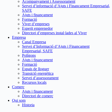
Acompanyament i Assessorament
Servei d’informació d’Ajuts i Finançament Empresarial,
SAFE
Ajuts i finançament
Formació
Viver d’empreses
Esperit emprenedor
Directori d’empreses instal·lades al Viver
Empresa
Canal Empresa
Servei d’Informació d’Ajuts i Finançament
Empresarial, SAFE
Polígons
Ajuts i finançament
Formació
Espais de lloguer
Transició energètica
Servei d’assessorament
Recursos locals
Comerç
Ajuts i finançament
Directori de comerç
Qui som
Historia