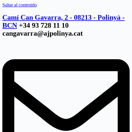
Saltar al contenido
Camí Can Gavarra, 2 - 08213 - Polinyà -
BCN
+34 93 728 11 10
cangavarra@ajpolinya.cat